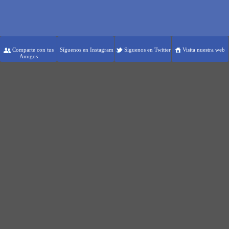
Comparte con tus
Síguenos en Instagram
Siguenos en Twitter
Visita nuestra web
Amigos