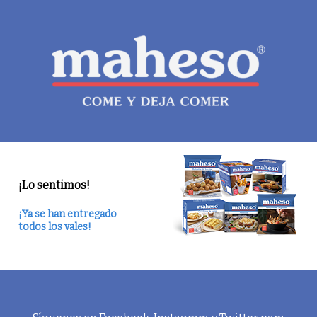
¡Lo sentimos!
¡Ya se han entregado
todos los vales!