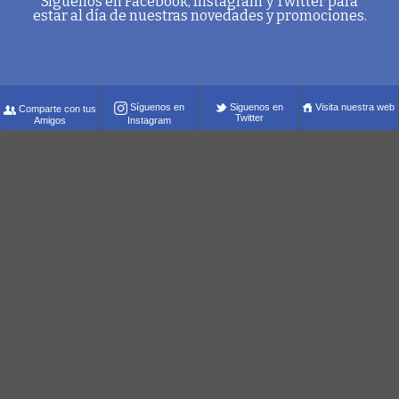
Síguenos en Facebook, Instagram
y Twitter para
estar al día de nuestras novedades y promociones.
Siguenos en
Visita nuestra web
Síguenos en
Comparte con tus
Twitter
Amigos
Instagram