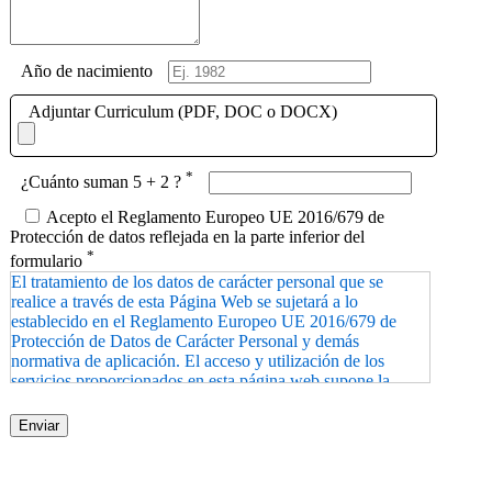
Año de nacimiento
Adjuntar Curriculum (PDF, DOC o DOCX)
*
¿Cuánto suman 5 + 2 ?
Acepto el Reglamento Europeo UE 2016/679 de
Protección de datos reflejada en la parte inferior del
*
formulario
El tratamiento de los datos de carácter personal que se
realice a través de esta Página Web se sujetará a lo
establecido en el Reglamento Europeo UE 2016/679 de
Protección de Datos de Carácter Personal y demás
normativa de aplicación. El acceso y utilización de los
servicios proporcionados en esta página web supone la
aceptación de esta “Política de Privacidad” por parte de los
Usuarios. Los datos de carácter personal que se recaben y
traten a través de esta sede electrónica tienen como
finalidades la prestación de los servicios proporcionados en
la misma, los solicitados por los Usuarios y gestionar la