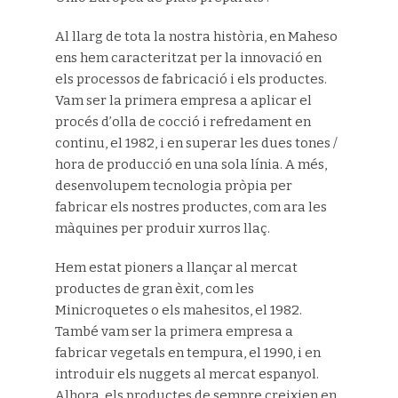
Al llarg de tota la nostra història, en Maheso
ens hem caracteritzat per la innovació en
els processos de fabricació i els productes.
Vam ser la primera empresa a aplicar el
procés d’olla de cocció i refredament en
continu, el 1982, i en superar les dues tones /
hora de producció en una sola línia. A més,
desenvolupem tecnologia pròpia per
fabricar els nostres productes, com ara les
màquines per produir xurros llaç.
Hem estat pioners a llançar al mercat
productes de gran èxit, com les
Minicroquetes o els mahesitos, el 1982.
També vam ser la primera empresa a
fabricar vegetals en tempura, el 1990, i en
introduir els nuggets al mercat espanyol.
Alhora, els productes de sempre creixien en