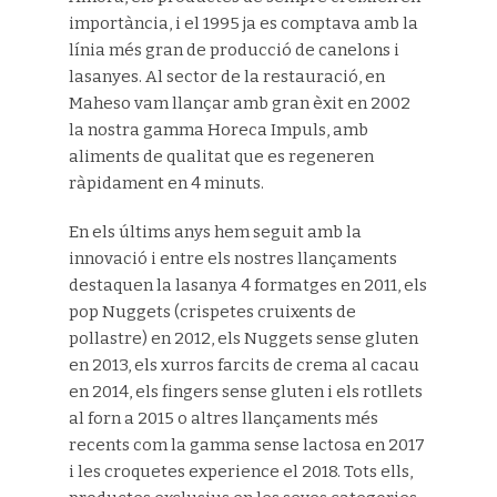
importància, i el 1995 ja es comptava amb la
línia més gran de producció de canelons i
lasanyes. Al sector de la restauració, en
Maheso vam llançar amb gran èxit en 2002
la nostra gamma Horeca Impuls, amb
aliments de qualitat que es regeneren
ràpidament en 4 minuts.
En els últims anys hem seguit amb la
innovació i entre els nostres llançaments
destaquen la lasanya 4 formatges en 2011, els
pop Nuggets (crispetes cruixents de
pollastre) en 2012, els Nuggets sense gluten
en 2013, els xurros farcits de crema al cacau
en 2014, els fingers sense gluten i els rotllets
al forn a 2015 o altres llançaments més
recents com la gamma sense lactosa en 2017
i les croquetes experience el 2018. Tots ells,