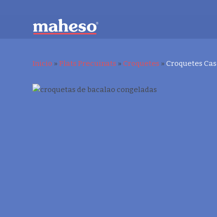
Inicio
»
Plats Precuinats
»
Croquetes
»
Croquetes Cas