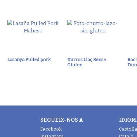
Lasanya Pulled pork
Xurros Llaç Sense
Boca
Gluten
Dur
SEGUEIX-NOS A
IDIOM
Facebook
Castell
Instagram
Català