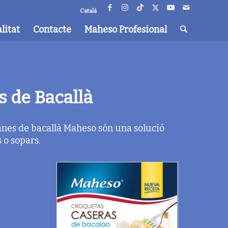
Català
litat
Contacte
Maheso Profesional
 de Bacallà
nes de bacallà Maheso són una solució
 o sopars.