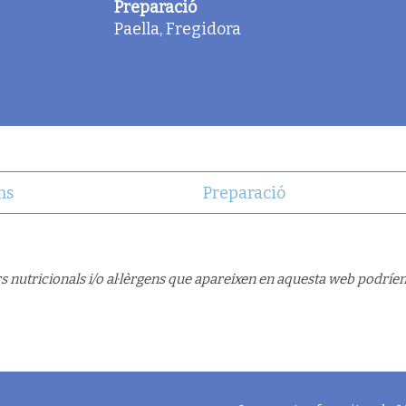
Preparació
Paella, Fregidora
ns
Preparació
s nutricionals i/o al·lèrgens que apareixen en aquesta web podríen 