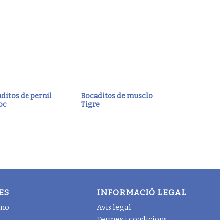
ditos de pernil
Bocaditos de musclo
oc
Tigre
ES
INFORMACIÓ LEGAL
ano
Avis legal
Termes i condicions