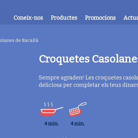
Coneix-nos
Productes
Promocions
Actua
olanes de Bacallà
Croquetes Casolanes
Sempre agraden! Les croquetes casola
deliciosa per completar els teus dinars
4 min.
4 min.