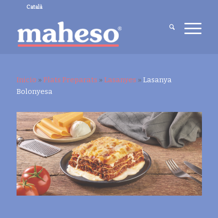
Català
Inicio
»
Plats Preparats
»
Lasanyes
»
Lasanya
Bolonyesa