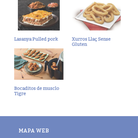
Lasanya Pulled pork
Xurros Llaç Sense
Gluten
Bocaditos de musclo
Tigre
MAPA WEB