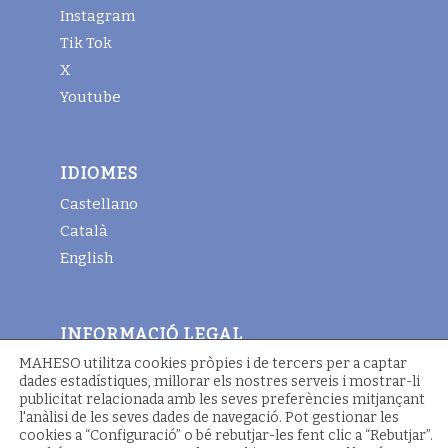
Instagram
Tik Tok
X
Youtube
IDIOMES
Castellano
Català
English
INFORMACIÓ LEGAL
MAHESO utilitza cookies pròpies i de tercers per a captar
Avis legal
dades estadístiques, millorar els nostres serveis i mostrar-li
Termes i condicions generals
publicitat relacionada amb les seves preferències mitjançant
l'anàlisi de les seves dades de navegació. Pot gestionar les
Política de cookies
cookies a “Configuració” o bé rebutjar-les fent clic a “Rebutjar”.