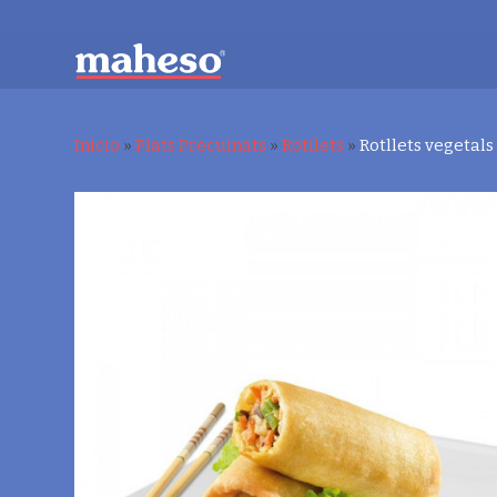
Inicio
»
Plats Precuinats
»
Rotllets
»
Rotllets vegetals