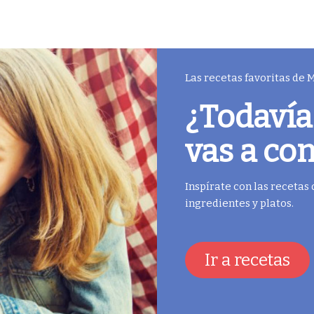
Las recetas favoritas de
¿Todavía
vas a co
Inspírate con las recetas
ingredientes y platos.
Ir a recetas