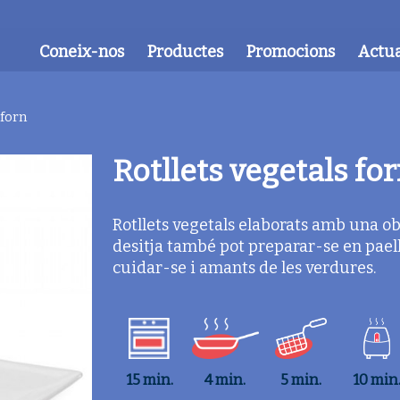
Coneix-nos
Productes
Promocions
Actua
 forn
Rotllets vegetals fo
Rotllets vegetals elaborats amb una obl
desitja també pot preparar-se en paell
cuidar-se i amants de les verdures.
15 min.
4 min.
5 min.
10 min