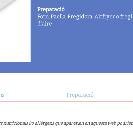
Preparació
Forn, Paella, Fregidora, Airfryer o freg
d'aire
ns
Preparació
s nutricionals i/o al·lèrgens que apareixen en aquesta web podríen 