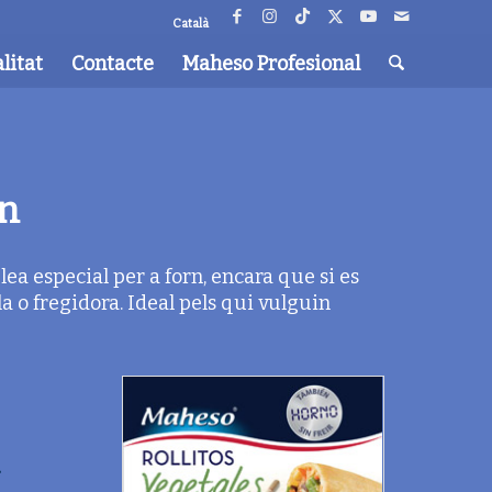
Català
litat
Contacte
Maheso Profesional
rn
ea especial per a forn, encara que si es
a o fregidora. Ideal pels qui vulguin
.