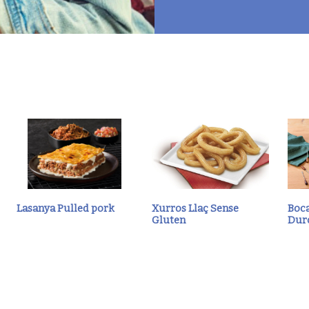
Lasanya Pulled pork
Xurros Llaç Sense
Boca
Gluten
Dur