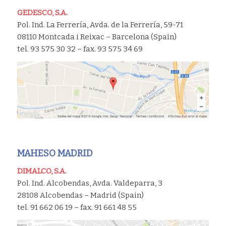
GEDESCO, S.A.
Pol. Ind. La Ferrería, Avda. de la Ferrería, 59-71
08110 Montcada i Reixac – Barcelona (Spain)
tel. 93 575 30 32 – fax. 93 575 34 69
MAHESO MADRID
DIMALCO, S.A.
Pol. Ind. Alcobendas, Avda. Valdeparra, 3
28108 Alcobendas – Madrid (Spain)
tel. 91 662 06 19 – fax. 91 661 48 55