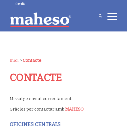
Català
Inici
>
Contacte
CONTACTE
Missatge enviat correctament.
Gràcies per contactar amb
MAHESO
.
OFICINES CENTRALS