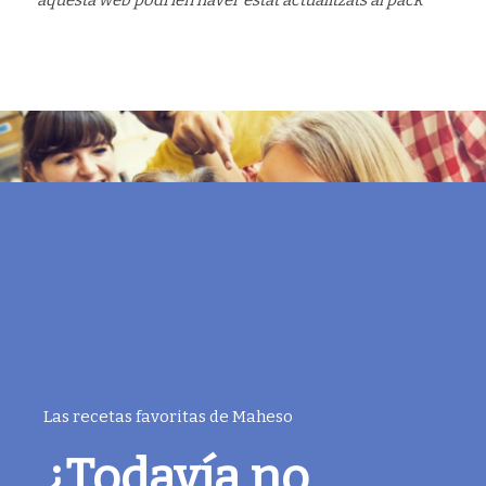
aquesta web podríen haver estat actualitzats al pack
Las recetas favoritas de Maheso
¿Todavía no