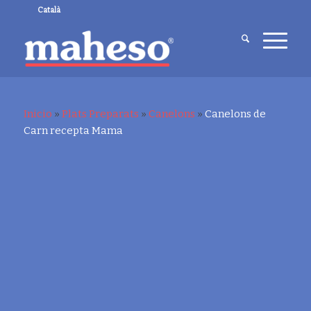
Català
Inicio
»
Plats Preparats
»
Canelons
»
Canelons de
Carn recepta Mama