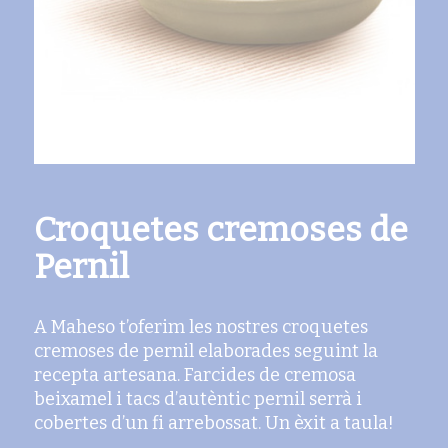
Croquetes cremoses de
Pernil
A Maheso t’oferim les nostres croquetes
cremoses de pernil elaborades seguint la
recepta artesana. Farcides de cremosa
beixamel i tacs d’autèntic pernil serrà i
cobertes d’un fi arrebossat. Un èxit a taula!