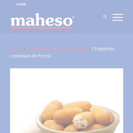
Català
Inicio
»
Plats Precuinats
»
Croquetes
»
Croquetes
cremoses de Pernil