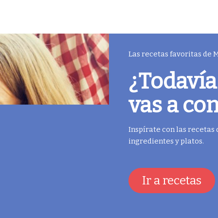
Las recetas favoritas de
¿Todavía
vas a co
Inspírate con las recetas
ingredientes y platos.
Ir a recetas