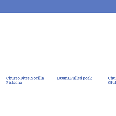
Churro Bites Nocilla
Lasaña Pulled pork
Chur
Pistacho
Glu