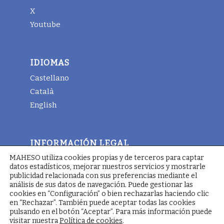
X
Youtube
IDIOMAS
Castellano
Català
English
INFORMACIÓN LEGAL
MAHESO utiliza cookies propias y de terceros para captar
Aviso legal
datos estadísticos, mejorar nuestros servicios y mostrarle
Términos y condiciones generales
publicidad relacionada con sus preferencias mediante el
análisis de sus datos de navegación. Puede gestionar las
Política de cookies
cookies en “Configuración” o bien rechazarlas haciendo clic
en “Rechazar”. También puede aceptar todas las cookies
pulsando en el botón “Aceptar”. Para más información puede
visitar nuestra
Política de cookies
.
© Copyright - Maheso 2025 - Web designed by
Pimienta