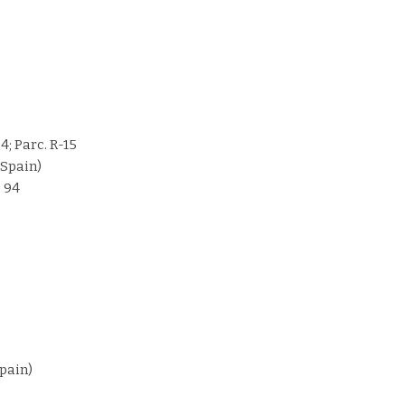
 4; Parc. R-15
(Spain)
0 94
pain)