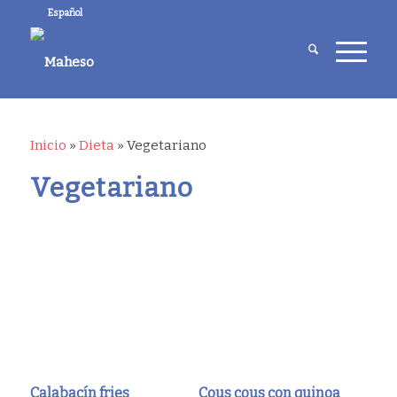
Español
Inicio
»
Dieta
»
Vegetariano
Vegetariano
Calabacín fries
Cous cous con quinoa