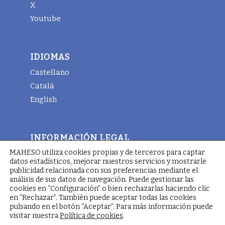
X
Youtube
IDIOMAS
Castellano
Català
English
INFORMACIÓN LEGAL
MAHESO utiliza cookies propias y de terceros para captar
Aviso legal
datos estadísticos, mejorar nuestros servicios y mostrarle
Términos y condiciones generales
publicidad relacionada con sus preferencias mediante el
análisis de sus datos de navegación. Puede gestionar las
Política de cookies
cookies en “Configuración” o bien rechazarlas haciendo clic
en “Rechazar”. También puede aceptar todas las cookies
pulsando en el botón “Aceptar”. Para más información puede
visitar nuestra
Política de cookies
.
© Copyright - Maheso 2025 - Web designed by
Pimienta