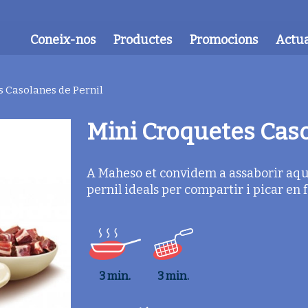
Coneix-nos
Productes
Promocions
Actua
 Casolanes de Pernil
Mini Croquetes Caso
A Maheso et convidem a assaborir aque
pernil ideals per compartir i picar en
3 min.
3 min.