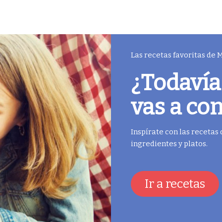
Las recetas favoritas de
¿Todavía
vas a co
Inspírate con las recetas
ingredientes y platos.
Ir a recetas