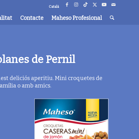
Català
litat
Contacte
Maheso Profesional
lanes de Pernil
st deliciós aperitiu. Mini croquetes de
 família o amb amics.