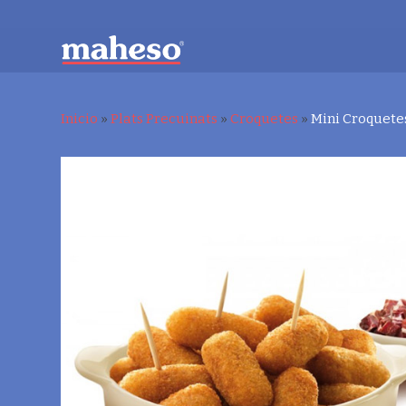
Inicio
»
Plats Precuinats
»
Croquetes
»
Mini Croquetes