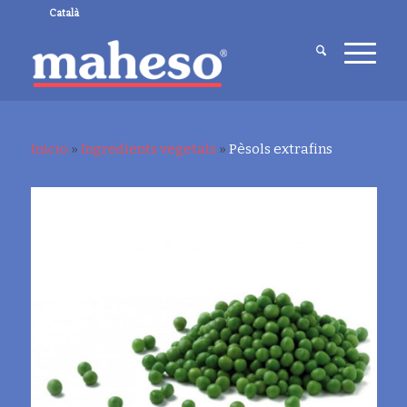
Català
Inicio
»
Ingredients vegetals
»
Pèsols extrafins