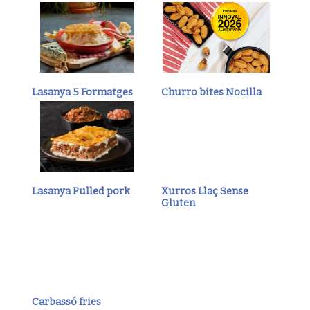
Lasanya 5 Formatges
Churro bites Nocilla
Lasanya Pulled pork
Xurros Llaç Sense
Gluten
Carbassó fries