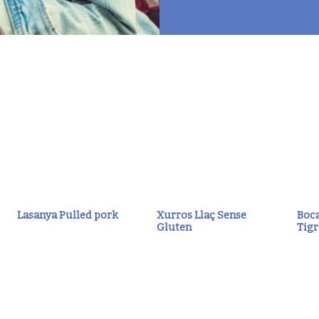
Lasanya Pulled pork
Xurros Llaç Sense
Boca
Gluten
Tigr