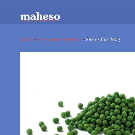
Inicio
»
Ingredients vegetals
»
Pèsols fins 250g