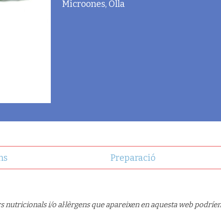
Microones, Olla
ns
Preparació
s nutricionals i/o al·lèrgens que apareixen en aquesta web podríen 