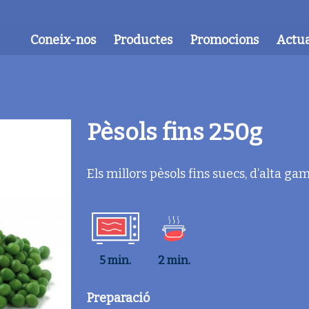
Coneix-nos
Productes
Promocions
Actua
Pèsols fins 250g
Els millors pèsols fins suecs, d’alta ga
5 min.
2 min.
Preparació