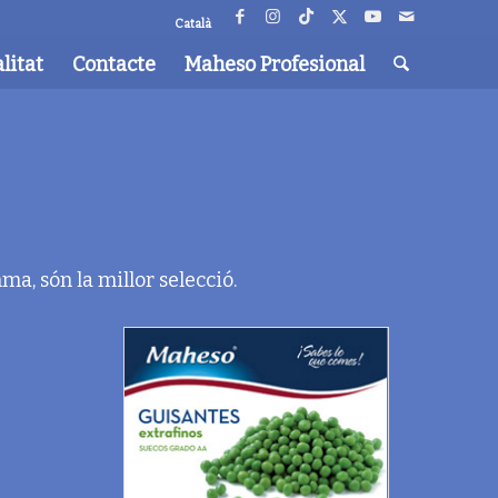
Català
litat
Contacte
Maheso Profesional
mma, són la millor selecció.