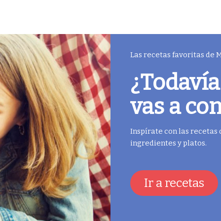
Las recetas favoritas de
¿Todavía
vas a co
Inspírate con las recetas
ingredientes y platos.
Ir a recetas