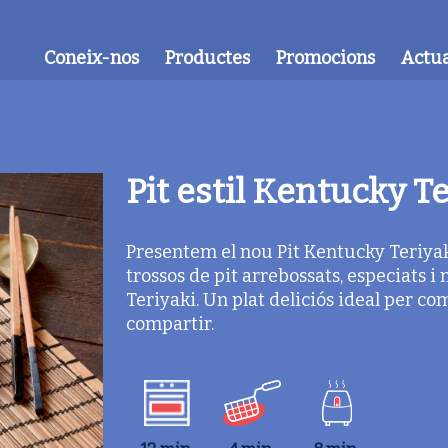
Coneix-nos
Productes
Promocions
Actua
Pit estil Kentucky Te
Presentem el nou Pit Kentucky Teriyaki
trossos de pit arrebossats, especiats i
Teriyaki. Un plat deliciós ideal per co
compartir.