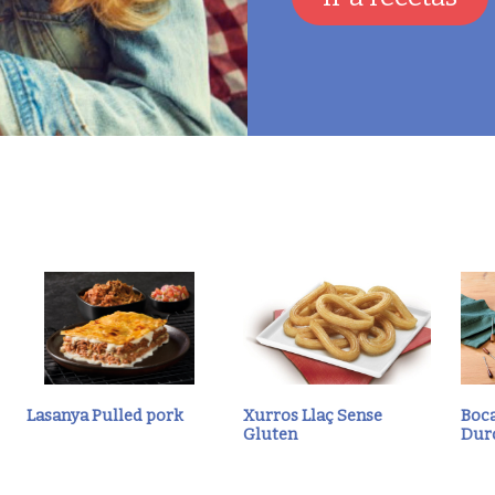
Lasanya Pulled pork
Xurros Llaç Sense
Boca
Gluten
Dur