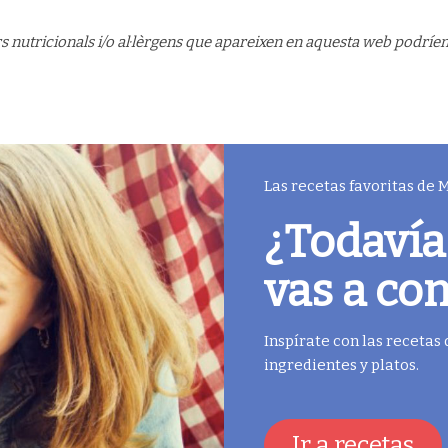
s nutricionals i/o al·lèrgens que apareixen en aquesta web podríen 
Las recetas favoritas de
¿Todavía
vas a co
Inspírate con las recetas
ingredientes y platos.
Ir a recetas