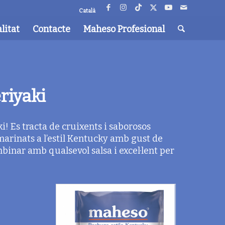
Català
litat
Contacte
Maheso Profesional
riyaki
! Es tracta de cruixents i saborosos
 marinats a l’estil Kentucky amb gust de
mbinar amb qualsevol salsa i excel·lent per