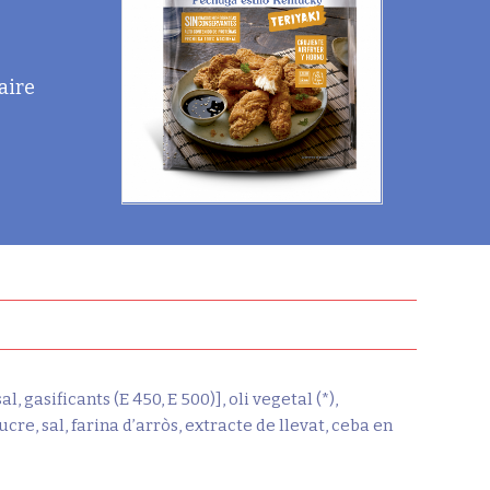
'aire
, gasificants (E 450, E 500)], oli vegetal (*),
cre, sal, farina d’arròs, extracte de llevat, ceba en