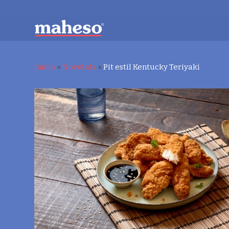
Inicio
»
Novetats
»
Pit estil Kentucky Teriyaki