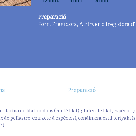
12 min.
4 min.
8 min.
Preparació
Forn, Fregidora, Airfryer o fregidora d
ns
Preparació
[farina de blat, midons (conté blat), gluten de blat, espècies, sal
x de pollastre, extracte d’espècies), condiment estil teriyaki (su
(*)