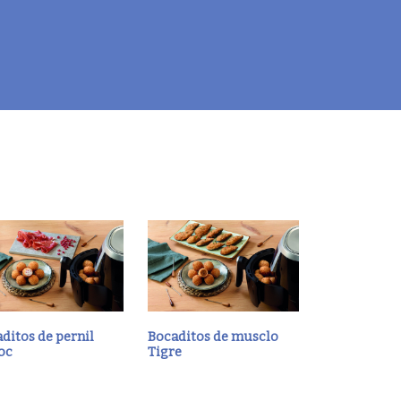
ditos de pernil
Bocaditos de musclo
oc
Tigre