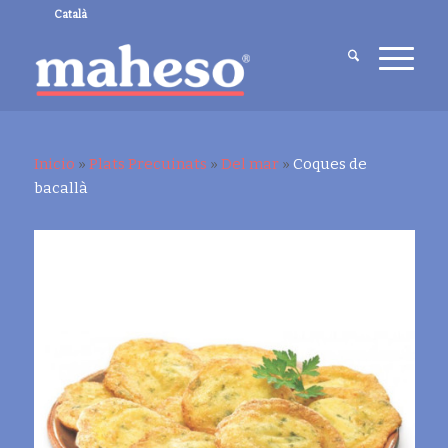
Català
Inicio
»
Plats Precuinats
»
Del mar
»
Coques de
bacallà