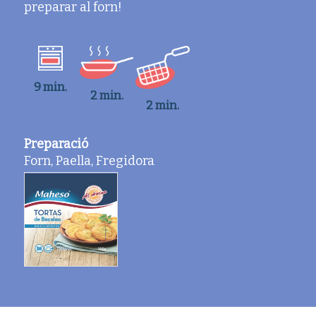
preparar al forn!
9 min.
2 min.
2 min.
Preparació
Forn, Paella, Fregidora