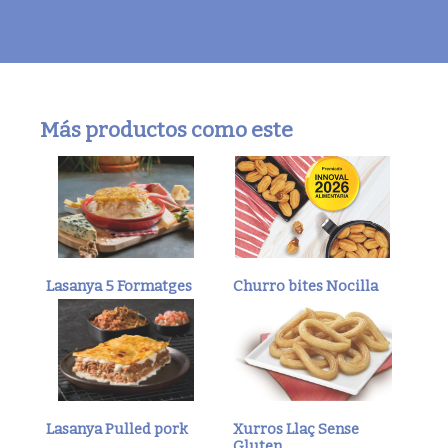
Más productos como este
Lasanya 5 Formatges
Churro bites Nocilla
Lasanya Pulled pork
Xurros Llaç Sense
Gluten