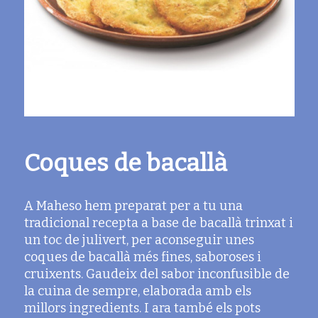
Coques de bacallà
A Maheso hem preparat per a tu una
tradicional recepta a base de bacallà trinxat i
un toc de julivert, per aconseguir unes
coques de bacallà més fines, saboroses i
cruixents. Gaudeix del sabor inconfusible de
la cuina de sempre, elaborada amb els
millors ingredients. I ara també els pots