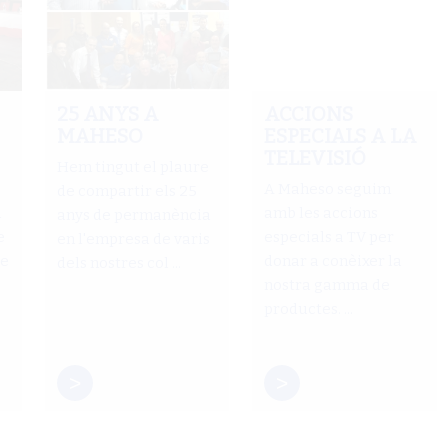
25 ANYS A
ACCIONS
MAHESO
ESPECIALS A LA
TELEVISIÓ
Hem tingut el plaure
A Maheso seguim
de compartir els 25
a
amb les accions
anys de permanència
e
especials a TV per
en l'empresa de varis
de
donar a conèixer la
dels nostres col ...
nostra gamma de
productes. ...
>
>