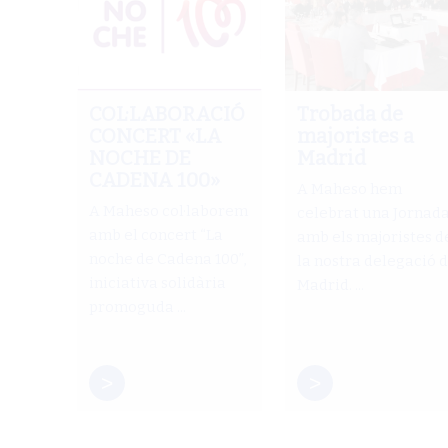
COL·LABORACIÓ
Trobada de
CONCERT «LA
majoristes a
NOCHE DE
Madrid
CADENA 100»
A Maheso hem
A Maheso col·laborem
celebrat una Jornad
amb el concert “La
amb els majoristes d
noche de Cadena 100”,
la nostra delegació 
iniciativa solidària
Madrid. ...
promoguda ...
>
>