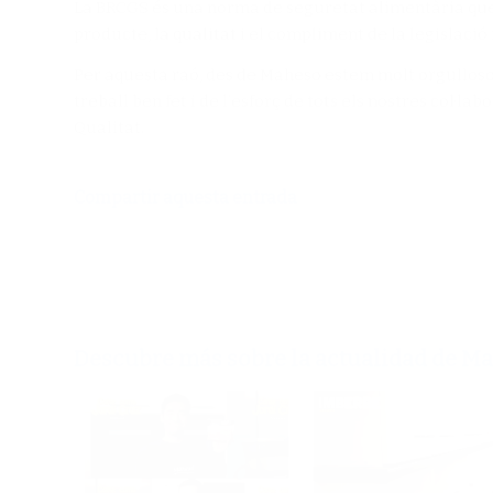
La BRCGS és una norma de seguretat alimentària que
producte, la qualitat i el compliment de la legislació
Per aquesta raó, des de Maheso estem molt orgullosos 
treball ben fet i de l’esforç de tots els nostres col·l
Qualitat.
Compartir aquesta entrada
Descubre más sobre la actualidad de M