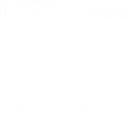
PROMOCIÓ DE
Visita’ns a
NADAL
SEAFOOD 2013
A Maheso hem iniciat
Els dies 22, 23 i 24
a
la Promoció “Nadal
d'octubre tornarem a
Maheso". Regalem
estar presents a
estades de caps de
SEAFOOD 2013, Fira
r
setmana i milers de p
Internacional de
...
Produ ...
>
>