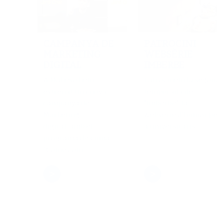
CAMPANYA DE
PATROCINI
MARKETING
WEBSÈRIE
DIGITAL
IMBERBE
A Maheso hem
Patrocinem la segon
estrenat una nova
temporada de
campanya de
"Imberbe", la
Marketing
webserie d'humor pe
digital, amb el
a universitaris. ...
programa de cuina
“Come com ...
>
>