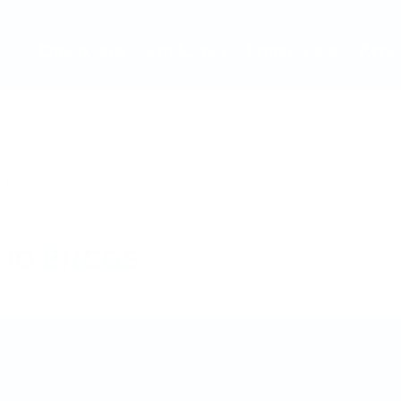
Coneix-nos
Productes
Promocions
Actua
GS
CIÓ BRCGS