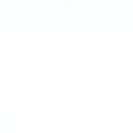
Català
litat
Contacte
Maheso Profesional
ÚLTIMES NOTÍCIES
RENOVEM COL·LABORACIÓ AMB LA
FUNDACIÓ JOSEP CARRERAS
PROMOCIÓ LASANYES MAHESO
RENOVEM LA CERTIFICACIÓ BRCGS