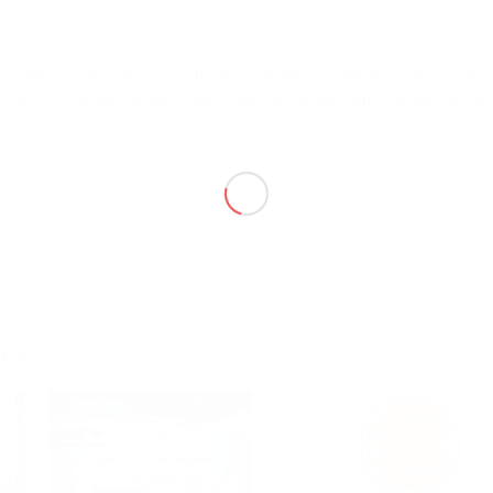
 demostra el compromís dels fabricants amb la seguretat del
 i que garanteix la protecció del consumidor.
d’haver renovat la certificació, ja que és una altra mostra del
aboradors i col·laboradores per complir els més alts estàndards d
aheso