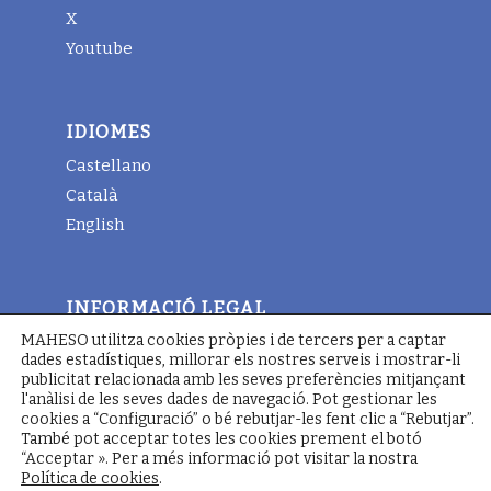
X
Youtube
IDIOMES
Castellano
Català
English
INFORMACIÓ LEGAL
MAHESO utilitza cookies pròpies i de tercers per a captar
Avis legal
dades estadístiques, millorar els nostres serveis i mostrar-li
Termes i condicions generals
publicitat relacionada amb les seves preferències mitjançant
l'anàlisi de les seves dades de navegació. Pot gestionar les
Política de cookies
cookies a “Configuració” o bé rebutjar-les fent clic a “Rebutjar”.
També pot acceptar totes les cookies prement el botó
“Acceptar ». Per a més informació pot visitar la nostra
Política de cookies
.
© Copyright - Maheso 2022 - Web designed by
Pimienta