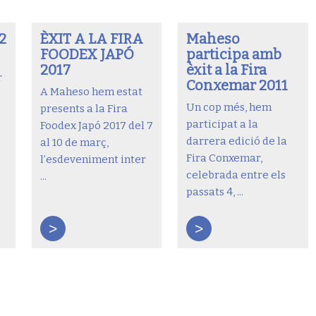
2
ÈXIT A LA FIRA
Maheso
FOODEX JAPÓ
participa amb
2017
èxit a la Fira
r
Conxemar 2011
A Maheso hem estat
Un cop més, hem
presents a la Fira
participat a la
Foodex Japó 2017 del 7
darrera edició de la
al 10 de març,
Fira Conxemar,
l’esdeveniment inter
celebrada entre els
...
passats 4, ...
>
>