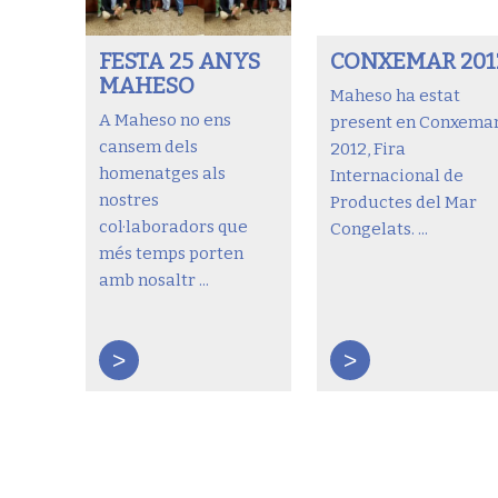
FESTA 25 ANYS
CONXEMAR 201
MAHESO
Maheso ha estat
A Maheso no ens
present en Conxema
cansem dels
2012, Fira
homenatges als
Internacional de
nostres
Productes del Mar
col·laboradors que
Congelats. ...
més temps porten
amb nosaltr ...
>
>