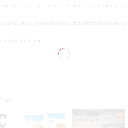
bjectiu de reforçar l’acció en revistes de consumidor i la vig
portals de les principals revistes digitals mitjançant bàners
ns de visitants únics.
aheso