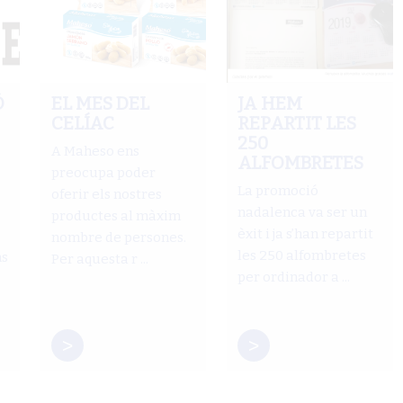
Ó
EL MES DEL
JA HEM
CELÍAC
REPARTIT LES
250
A Maheso ens
ALFOMBRETES
preocupa poder
La promoció
oferir els nostres
nadalenca va ser un
productes al màxim
èxit i ja s’han repartit
nombre de persones.
les 250 alfombretes
ns
Per aquesta r ...
per ordinador a ...
>
>