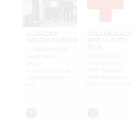
REUNIONS
COL·LABORACI
INTERDEPARTAMENTALS
AMB LA CREU
ROJA
A Maheso celebrem
A Maheso seguim
periòdicament
col·laborant, tant a
menjars
nivell local com a
interdepartamentals.
nivell estatal, amb
L’objectiu d’aquestes
entitats i associacio
trob ...
...
>
>