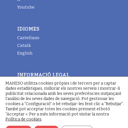
Youtube
IDIOMES
Castellano
Català
English
INFORMACIÓ LEGAL
MAHESO utilitza cookies pròpies i de tercers per a captar
Avis legal
dades estadístiques, millorar els nostres serveis i mostrar-li
Termes i condicions generals
publicitat relacionada amb les seves preferències mitjançant
l'anàlisi de les seves dades de navegació. Pot gestionar les
Política de cookies
cookies a “Configuració” o bé rebutjar-les fent clic a “Rebutjar”.
També pot acceptar totes les cookies prement el botó
“Acceptar ». Per a més informació pot visitar la nostra
Política de cookies
.
© Copyright - Maheso 2022 - Web designed by
Pimienta
Comunicación