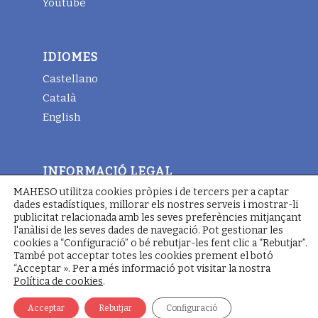
Youtube
IDIOMES
Castellano
Català
English
INFORMACIÓ LEGAL
MAHESO utilitza cookies pròpies i de tercers per a captar
Avis legal
dades estadístiques, millorar els nostres serveis i mostrar-li
Termes i condicions generals
publicitat relacionada amb les seves preferències mitjançant
l'anàlisi de les seves dades de navegació. Pot gestionar les
Política de cookies
cookies a “Configuració” o bé rebutjar-les fent clic a “Rebutjar”.
També pot acceptar totes les cookies prement el botó
“Acceptar ». Per a més informació pot visitar la nostra
Política de cookies
.
© Copyright - Maheso 2022 - Web designed by
Pimienta
Comunicación
Acceptar
Rebutjar
Configuració