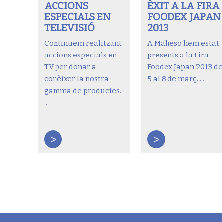
ACCIONS
ÈXIT A LA FIRA
ESPECIALS EN
FOODEX JAPAN
TELEVISIÓ
2013
Continuem realitzant
A Maheso hem estat
accions especials en
presents a la Fira
TV per donar a
Foodex Japan 2013 de
conèixer la nostra
5 al 8 de març. ...
gamma de productes.
...
>
>