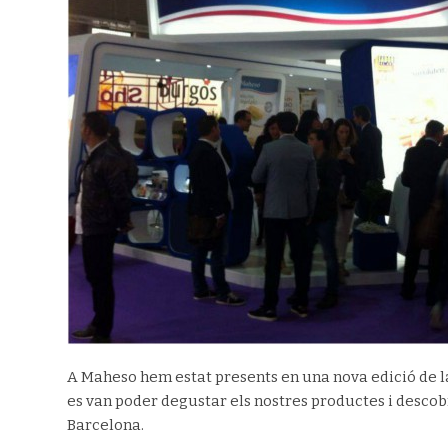
A Maheso hem estat presents en una nova edició de la 
es van poder degustar els nostres productes i descobri
Barcelona.