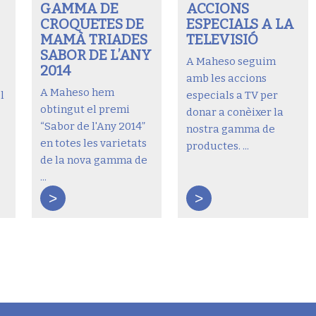
GAMMA DE
ACCIONS
CROQUETES DE
ESPECIALS A LA
MAMÀ TRIADES
TELEVISIÓ
SABOR DE L’ANY
A Maheso seguim
2014
amb les accions
A Maheso hem
l
especials a TV per
obtingut el premi
donar a conèixer la
“Sabor de l'Any 2014”
nostra gamma de
en totes les varietats
productes. ...
de la nova gamma de
...
>
>