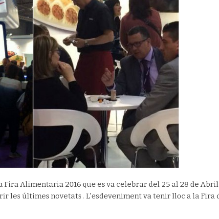
Fira Alimentaria 2016 que es va celebrar del 25 al 28 de Abril
r les últimes novetats . L’esdeveniment va tenir lloc a la Fira 