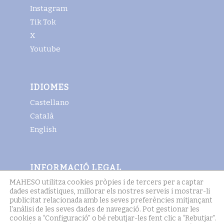
Instagram
Tik Tok
X
Youtube
IDIOMES
Castellano
Català
English
INFORMACIÓ LEGAL
MAHESO utilitza cookies pròpies i de tercers per a captar
Avis legal
dades estadístiques, millorar els nostres serveis i mostrar-li
Termes i condicions generals
publicitat relacionada amb les seves preferències mitjançant
l'anàlisi de les seves dades de navegació. Pot gestionar les
Política de cookies
cookies a “Configuració” o bé rebutjar-les fent clic a “Rebutjar”.