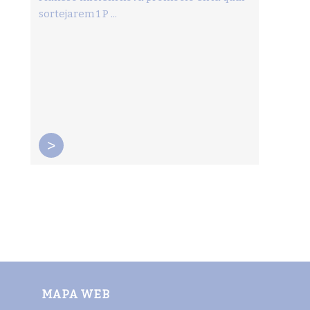
sortejarem 1 P ...
>
MAPA WEB