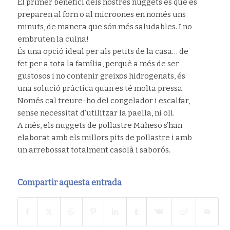
El primer benefici dels nostres nuggets és que es
preparen al forn o al microones en només uns
minuts, de manera que són més saludables. I no
embruten la cuina!
És una opció ideal per als petits de la casa… de
fet per a tota la família, perquè a més de ser
gustosos i no contenir greixos hidrogenats, és
una solució pràctica quan es té molta pressa.
Només cal treure-ho del congelador i escalfar,
sense necessitat d’utilitzar la paella, ni oli.
A més, els nuggets de pollastre Maheso s’han
elaborat amb els millors pits de pollastre i amb
un arrebossat totalment casolà i saborós.
Compartir aquesta entrada