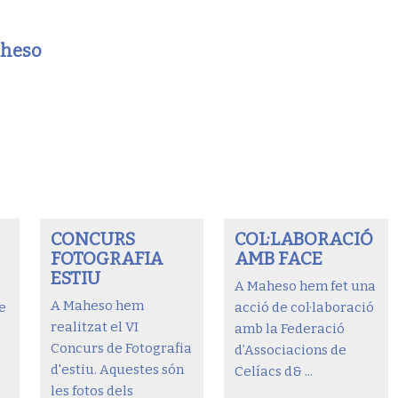
aheso
CONCURS
COL·LABORACIÓ
FOTOGRAFIA
AMB FACE
ESTIU
A Maheso hem fet una
A Maheso hem
e
acció de col·laboració
realitzat el VI
amb la Federació
Concurs de Fotografia
d’Associacions de
d'estiu. Aquestes són
Celíacs d& ...
les fotos dels