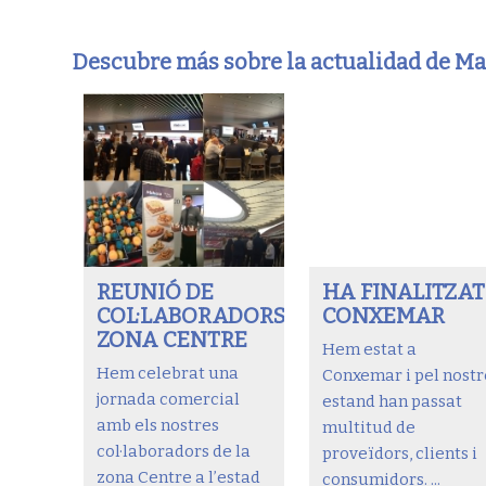
Descubre más sobre la actualidad de M
REUNIÓ DE
HA FINALITZAT
COL·LABORADORS
CONXEMAR
ZONA CENTRE
Hem estat a
Hem celebrat una
Conxemar i pel nostr
jornada comercial
estand han passat
amb els nostres
multitud de
col·laboradors de la
proveïdors, clients i
zona Centre a l’estad
consumidors. ...