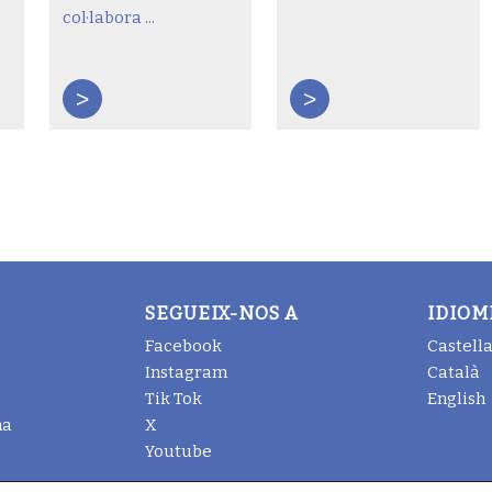
col·labora ...
>
>
SEGUEIX-NOS A
IDIOM
Facebook
Castell
Instagram
Català
Tik Tok
English
na
X
Youtube