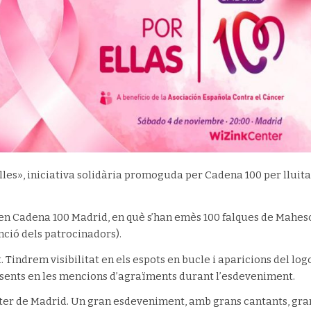
les», iniciativa solidària promoguda per Cadena 100 per lluita
 en Cadena 100 Madrid, en què s’han emès 100 falques de Mahes
nció dels patrocinadors).
Tindrem visibilitat en els espots en bucle i aparicions del log
resents en les mencions d’agraïments durant l’esdeveniment.
nter de Madrid. Un gran esdeveniment, amb grans cantants, gra