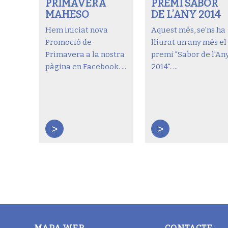
PRIMAVERA
PREMI SABOR
MAHESO
DE L’ANY 2014
Hem iniciat nova
Aquest més, se'ns ha
Promoció de
lliurat un any més el
Primavera a la nostra
premi "Sabor de l'An
pàgina en Facebook. ...
2014". ...
>
>