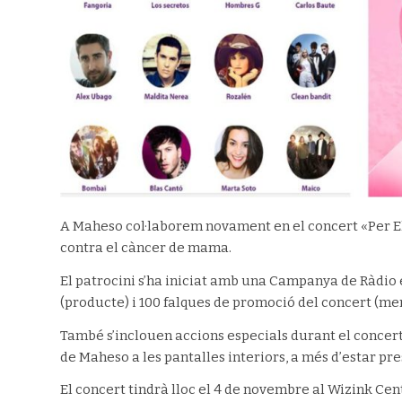
A Maheso col·laborem novament en el concert «Per El
contra el càncer de mama.
El patrocini s’ha iniciat amb una Campanya de Ràdio
(producte) i 100 falques de promoció del concert (me
També s’inclouen accions especials durant el concert. 
de Maheso a les pantalles interiors, a més d’estar p
El concert tindrà lloc el 4 de novembre al Wizink Ce