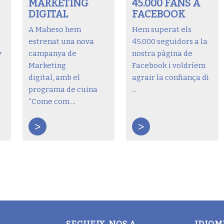
MARKETING
45.000 FANS A
DIGITAL
FACEBOOK
A Maheso hem
Hem superat els
estrenat una nova
45.000 seguidors a la
y
campanya de
nostra pàgina de
Marketing
Facebook i voldríem
digital, amb el
agrair la confiança di
programa de cuina
...
“Come com ...
>
>