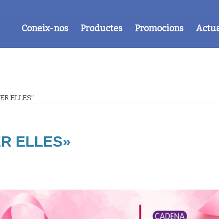
Coneix-nos
Productes
Promocions
Actua
ER ELLES”
R ELLES»