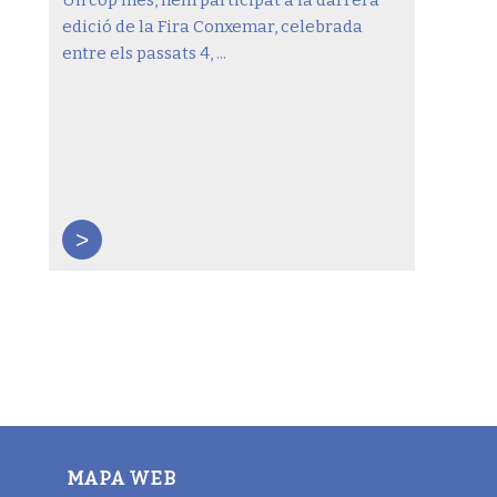
Un cop més, hem participat a la darrera
edició de la Fira Conxemar, celebrada
entre els passats 4, ...
>
MAPA WEB