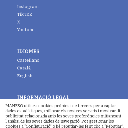
Instagram
Tik Tok
X
Youtube
IDIOMES
Castellano
Català
English
INFORMACIÓ LEGAL
MAHESO utilitza cookies pròpies i de tercers per a captar
Avis legal
dades estadístiques, millorar els nostres serveis i mostrar-li
Termes i condicions generals
publicitat relacionada amb les seves preferències mitjançant
l'anàlisi de les seves dades de navegació. Pot gestionar les
Política de cookies
cookies a “Configuració” o bé rebutjar-les fent clic a “Rebutjar”.