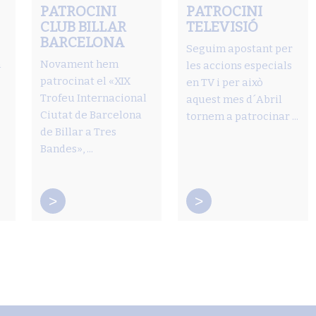
PATROCINI
PATROCINI
CLUB BILLAR
TELEVISIÓ
BARCELONA
Seguim apostant per
m
Novament hem
les accions especials
patrocinat el «XIX
en TV i per això
Trofeu Internacional
aquest mes d´Abril
Ciutat de Barcelona
tornem a patrocinar ...
de Billar a Tres
Bandes», ...
>
>