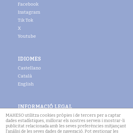
Facebook
Instagram
Tik Tok
X
Youtube
IDIOMES
Castellano
Català
English
INFORMACIÓ LEGAL
MAHESO utilitza cookies pròpies i de tercers per a captar
Avis legal
dades estadístiques, millorar els nostres serveis i mostrar-li
Termes i condicions generals
publicitat relacionada amb les seves preferències mitjançant
l'anàlisi de les seves dades de navegació. Pot gestionar les
Política de cookies