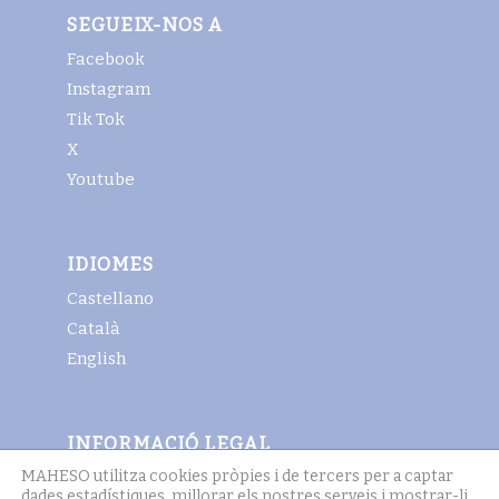
SEGUEIX-NOS A
Facebook
Instagram
Tik Tok
X
Youtube
IDIOMES
Castellano
Català
English
INFORMACIÓ LEGAL
MAHESO utilitza cookies pròpies i de tercers per a captar
Avis legal
dades estadístiques, millorar els nostres serveis i mostrar-li