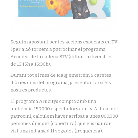
Seguim apostant per les accions especials en TV
i per això tornem a patrocinar el programa
Arucitys de la cadena 8TV (dilluns a divendres
de 13:15h a 16:30h).
Durant tot el mes de Maig emetrem 5 caretes
diàries dins del programa, presentant així els
nostres productes.
El programa Arucitys compta amb una
audiència 150.000 espectadors diaris. Al final del
patrocini, calculem haver arribat a unes 800.000
persones úniques (cobertura) que ens hauran
vist una mitjana d’11 vegades (freqüència).