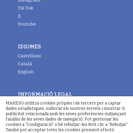
Tik Tok
X
Youtube
IDIOMES
Castellano
Català
English
INFORMACIÓ LEGAL
MAHESO utilitza cookies pròpies i de tercers per a captar
Avis legal
dades estadístiques, millorar els nostres serveis i mostrar-li
Termes i condicions generals
publicitat relacionada amb les seves preferències mitjançant
l'anàlisi de les seves dades de navegació. Pot gestionar les
Política de cookies
cookies a “Configuració” o bé rebutjar-les fent clic a “Rebutjar”.
També pot acceptar totes les cookies prement el botó