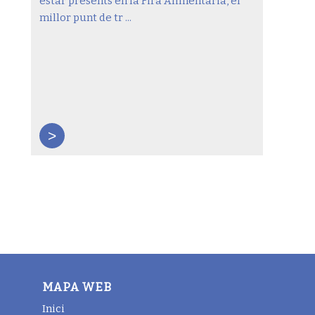
estar presents en la Fira Alimentària, el
millor punt de tr ...
>
MAPA WEB
Inici