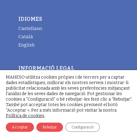
IDIOMES
Castellano
Català
English
INFORMACIÓ LEGAL
MAHESO utilitza cookies pròpies i de tercers per a captar
Avis legal
dades estadístiques, millorar els nostres serveis i mostrar-li
Termes i condicions generals
publicitat relacionada amb les seves preferències mitjançant
l'anàlisi de les seves dades de navegació. Pot gestionar les
Política de cookies
cookies a “Configuració” o bé rebutjar-les fent clic a “Rebutjar”.
També pot acceptar totes les cookies prement el botó
“Acceptar ». Per a més informació pot visitar la nostra
Política de cookies
.
© Copyright - Maheso 2022 - Web designed by
Pimienta
Comunicación
Acceptar
Rebutjar
Configuració