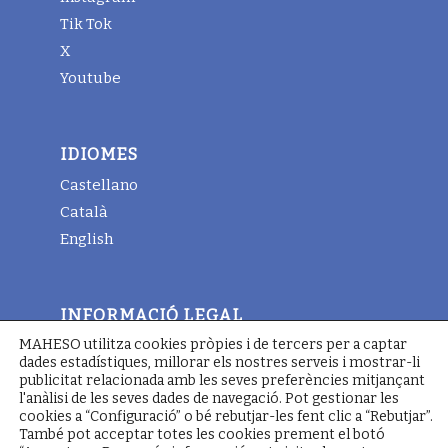
Tik Tok
X
Youtube
IDIOMES
Castellano
Català
English
INFORMACIÓ LEGAL
MAHESO utilitza cookies pròpies i de tercers per a captar
Avis legal
dades estadístiques, millorar els nostres serveis i mostrar-li
Termes i condicions generals
publicitat relacionada amb les seves preferències mitjançant
l'anàlisi de les seves dades de navegació. Pot gestionar les
Política de cookies
cookies a “Configuració” o bé rebutjar-les fent clic a “Rebutjar”.
També pot acceptar totes les cookies prement el botó