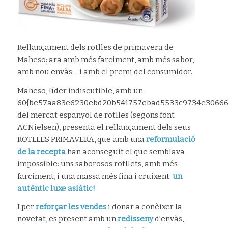
Rellançament dels rotlles de primavera de
Maheso: ara amb més farciment, amb més sabor,
amb nou envàs… i amb el premi del consumidor.
Maheso, líder indiscutible, amb un
60{be57aa83e6230ebd20b541757ebad5533c9734e30666b
del mercat espanyol de rotlles (segons font
ACNielsen), presenta el rellançament dels seus
ROTLLES PRIMAVERA, que amb una
reformulació
de la recepta
han aconseguit el que semblava
impossible: uns saborosos rotllets, amb més
farciment, i una massa més fina i cruixent:
un
autèntic luxe asiàtic!
I per
reforçar les vendes
i donar a conèixer la
novetat, es present amb un
redisseny
d’envàs,