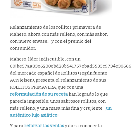
Relanzamiento de los rollitos primavera de
Maheso: ahora con más relleno, con más sabor,
con nuevo envase… y con el premio del
consumidor.
Maheso, líder indiscutible, con un
60{be57aa83e6230ebd20b541757ebad5533c9734e30666b
del mercado español de Rollitos (según fuente
ACNielsen), presenta el relanzamiento de sus
ROLLITOS PRIMAVERA, que con una
reformulación de su receta
han logrado lo que
parecía imposible: unos sabrosos rollitos, con
más relleno, y una masa más fina y crujiente: ¡
un
auténtico lujo asiático
!
Y para
reforzar las ventas
y dar a conocer la