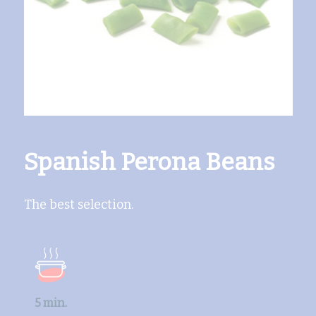
Spanish Perona Beans
The best selection.
5 min.