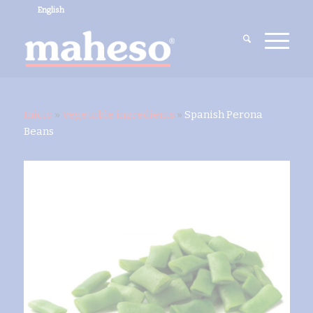
English
Inicio
»
Vegetable ingredients
»
Spanish Perona
Beans