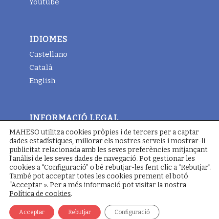
Youtube
IDIOMES
Castellano
Català
English
INFORMACIÓ LEGAL
MAHESO utilitza cookies pròpies i de tercers per a captar
Avis legal
dades estadístiques, millorar els nostres serveis i mostrar-li
Termes i condicions generals
publicitat relacionada amb les seves preferències mitjançant
l'anàlisi de les seves dades de navegació. Pot gestionar les
Política de cookies
cookies a “Configuració” o bé rebutjar-les fent clic a “Rebutjar”.
També pot acceptar totes les cookies prement el botó
“Acceptar ». Per a més informació pot visitar la nostra
Política de cookies
.
© Copyright - Maheso 2022 - Web designed by
Pimienta
Comunicación
Acceptar
Rebutjar
Configuració