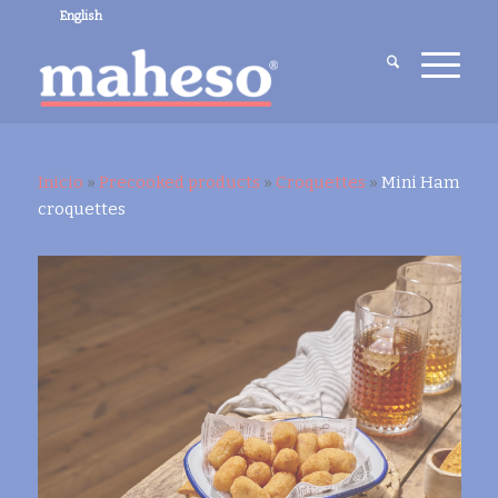
English
Inicio
»
Precooked products
»
Croquettes
»
Mini Ham
croquettes