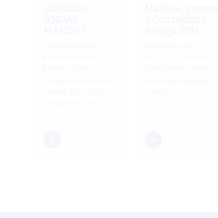
JORNADA
Maheso, presen
ANUAL
a Conxemar i
MAHESO
Anuga 2011
Hem celebrat la
El proper mes
Jornada Anual
d’octubre Maheso
Maheso 2016. A
estarà present a les
aquesta reunió han
Fires de Conxemar i
assistit més de 80
Anuga. ...
persones de les ...
>
>