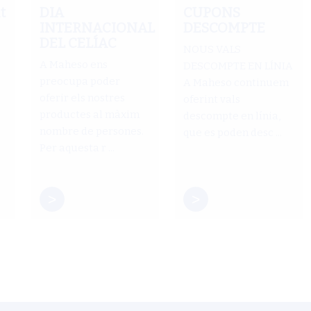
t
DIA
CUPONS
INTERNACIONAL
DESCOMPTE
DEL CELÍAC
NOUS VALS
A Maheso ens
DESCOMPTE EN LÍNIA
preocupa poder
A Maheso continuem
oferir els nostres
oferint vals
productes al màxim
descompte en línia,
nombre de persones.
que es poden desc ...
Per aquesta r ...
>
>