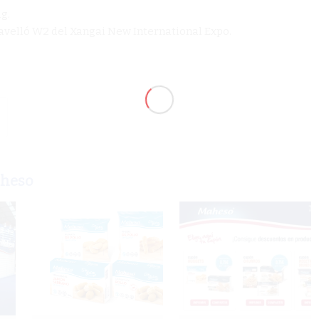
ig.
pavelló W2 del Xangai New International Expo.
aheso