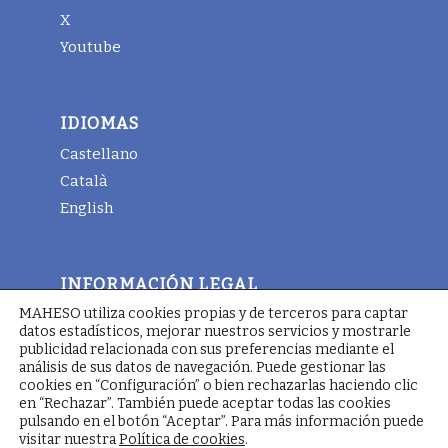
X
Youtube
IDIOMAS
Castellano
Català
English
INFORMACIÓN LEGAL
MAHESO utiliza cookies propias y de terceros para captar
Aviso legal
datos estadísticos, mejorar nuestros servicios y mostrarle
Términos y condiciones generales
publicidad relacionada con sus preferencias mediante el
análisis de sus datos de navegación. Puede gestionar las
Política de cookies
cookies en “Configuración” o bien rechazarlas haciendo clic
en “Rechazar”. También puede aceptar todas las cookies
pulsando en el botón “Aceptar”. Para más información puede
visitar nuestra
Política de cookies
.
© Copyright - Maheso 2025 - Web designed by
Pimienta