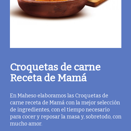
Croquetas de carne
Receta de Mamá
En Maheso elaboramos las Croquetas de
carne receta de Mamá con la mejor selección
de ingredientes, con el tiempo necesario
para cocer y reposar la masa y, sobretodo, con
mucho amor.