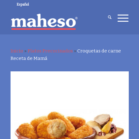
Español
Inicio
»
Platos Precocinados
»
Croquetas de carne
Receta de Mamá