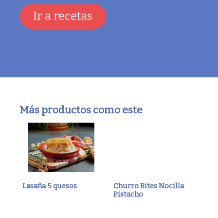
Ir a recetas
Más productos como este
Lasaña 5 quesos
Churro Bites Nocilla
Pistacho