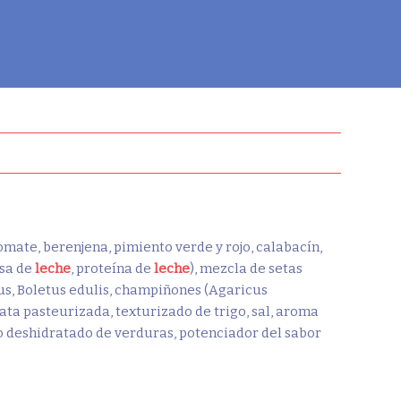
tomate, berenjena, pimiento verde y rojo, calabacín,
asa de
leche
, proteína de
leche
), mezcla de setas
eus, Boletus edulis, champiñones (Agaricus
nata pasteurizada, texturizado de trigo, sal, aroma
do deshidratado de verduras, potenciador del sabor