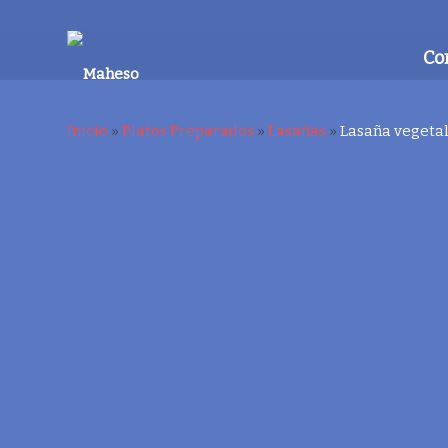
Co
Inicio
»
Platos Preparados
»
Lasañas
»
Lasaña vegeta