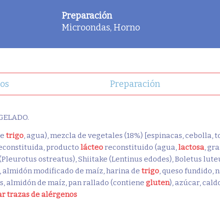
Preparación
Microondas, Horno
os
Preparación
GELADO.
de
trigo
, agua), mezcla de vegetales (18%) [espinacas, cebolla, 
econstituida, producto
lácteo
reconstituido (agua,
lactosa
, gr
Pleurotus ostreatus), Shiitake (Lentinus edodes), Boletus lut
, almidón modificado de maíz, harina de
trigo
, queso fundido, 
as, almidón de maíz, pan rallado (contiene
gluten
), azúcar, cal
r trazas de alérgenos