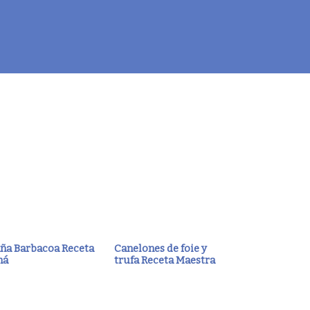
ña Barbacoa Receta
Canelones de foie y
má
trufa Receta Maestra