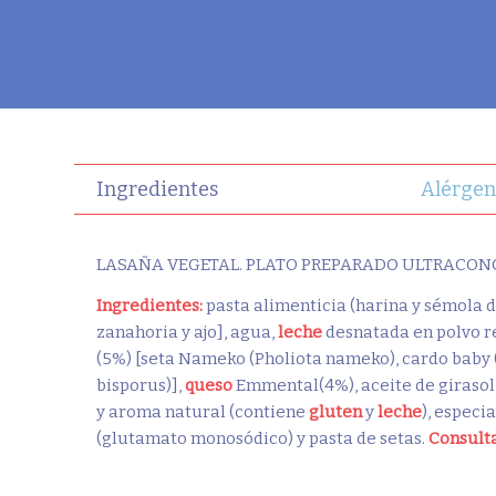
Ingredientes
Alérgen
LASAÑA VEGETAL. PLATO PREPARADO ULTRACON
Ingredientes:
pasta alimenticia (harina y sémola 
zanahoria y ajo], agua,
leche
desnatada en polvo r
(5%) [seta Nameko (Pholiota nameko), cardo baby (
bisporus)],
queso
Emmental(4%), aceite de girasol
y aroma natural (contiene
gluten
y
leche
), especi
(glutamato monosódico) y pasta de setas.
Consulta