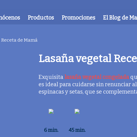
nócenos
Productos
Promociones
El Blog de M
l Receta de Mamá
Lasaña vegetal Rec
Exquisita
lasaña vegetal congelada
que
es ideal para cuidarse sin renunciar al
espinacas y setas, que se complementa
6 min.
45 min.