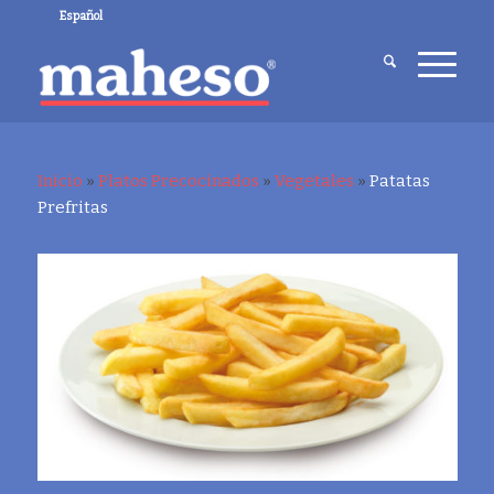
Español
Inicio
»
Platos Precocinados
»
Vegetales
»
Patatas
Prefritas