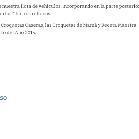
 nuestra flota de vehículos, incorporando en la parte posterio
on los Churros rellenos.
s
Croquetas Caseras
, las
Croquetas de Mamá
y
Receta Maestra
.
to del Año 2015.
eso