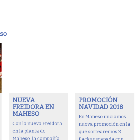
eso
NUEVA
PROMOCIÓN
FREIDORA EN
NAVIDAD 2018
MAHESO
En Maheso iniciamos
Con la nueva Freidora
nueva promoción en la
en la planta de
que sortearemos 3
Maheso, la compañía
Packs escapada con