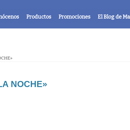
nócenos
Productos
Promociones
El Blog de M
OCHE»
LA NOCHE»