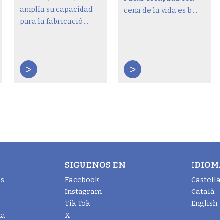
amplía su capacidad
cena de la vida es b ...
para la fabricació ...
>
>
SIGUENOS EN
IDIOM
es
Facebook
Castell
Instagram
Català
Tik Tok
English
na
X