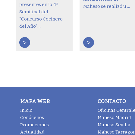
presentes en la 4ª
Maheso se realizó u ...
Semifinal del
“Concurso Cocinero
del Año”. ...
>
>
MAPA WEB
CONTACTO
Inicio
Oficinas Central
Conócenos
Maheso Madrid
Promociones
Maheso Sevilla
Actualidad
Maheso Tarrago